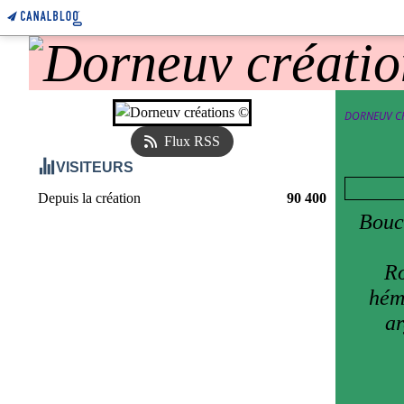
DORNEUV C
Flux RSS
VISITEURS
Depuis la création
90 400
Boucl
Ro
héma
ar