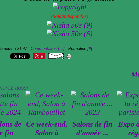
(Sold/indisponible)
dorneuv à 21:47 -
Commentaires [
…
]
- Permalien [
#
]
M
merez aussi :
lons de
Ce week-end,
Salons de fin
Expo d
e fin
Salon à
d'année ...
rég