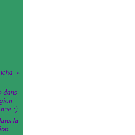
ucha
ans la
ion