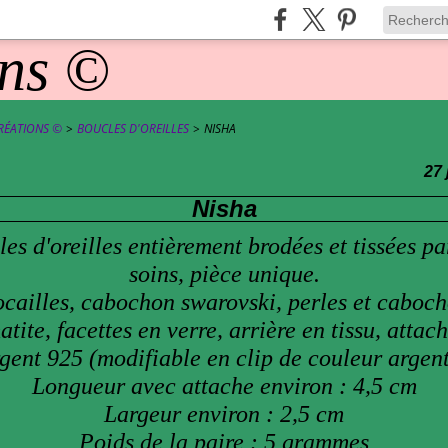
RÉATIONS ©
>
BOUCLES D'OREILLES
>
NISHA
27 
Nisha
es d'oreilles entièrement brodées et tissées p
soins, pièce unique.
cailles, cabochon swarovski, perles et caboc
tite, facettes en verre, arrière en tissu, attac
gent 925 (modifiable en clip de couleur argen
Longueur avec attache environ : 4,5 cm
Largeur environ : 2,5 cm
Poids de la paire : 5 grammes