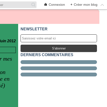
Connexion
+
Créer mon blog
NEWSLETTER
juin 2012
DERNIERS COMMENTAIRES
ar mes
hon
he en
té)