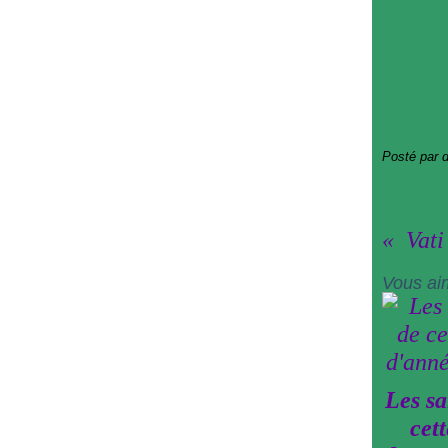
Posté par 
Vati
Vous ai
Les sa
cett