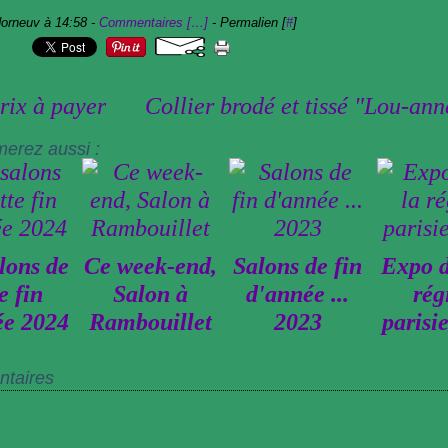
dorneuv à 14:58 -
Commentaires [
…
]
- Permalien [
#
]
rix à payer
Collier brodé et tissé "Lou-anne
merez aussi :
lons de
Ce week-end,
Salons de fin
Expo d
e fin
Salon à
d'année ...
rég
ée 2024
Rambouillet
2023
parisi
taires