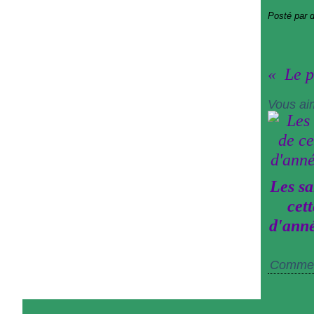
Posté par 
Le p
Vous ai
Les sa
cett
d'ann
Commen