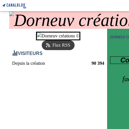
DORNEUV C
Flux RSS
VISITEURS
Co
Depuis la création
90 394
fa