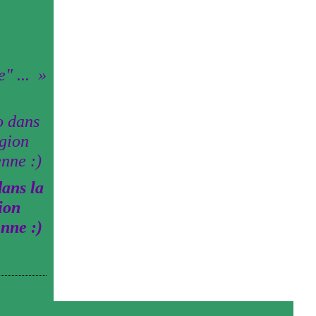
" ...
ans la
ion
enne :)