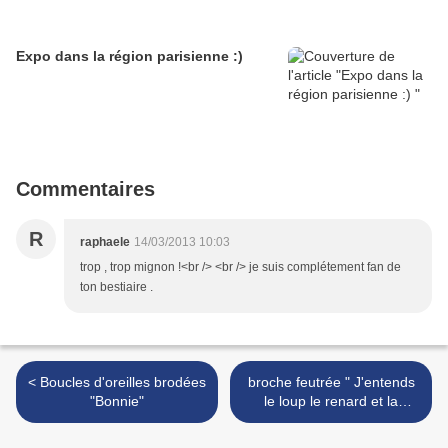
Expo dans la région parisienne :)
Commentaires
R
raphaele
14/03/2013 10:03
trop , trop mignon !<br /> <br /> je suis complétement fan de
ton bestiaire .
< Boucles d'oreilles brodées
broche feutrée " J'entends
"Bonnie"
le loup le renard et la
belette..." >