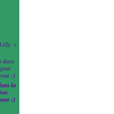
Lilly
ans la
ion
enne :)