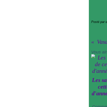
Posté par 
Vas
Vous ai
Les sa
cett
d'ann
Commen