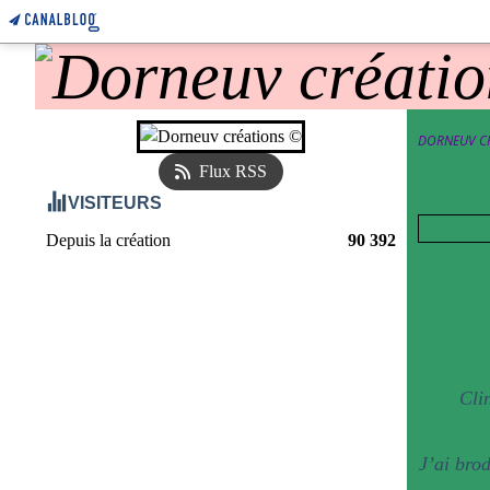
DORNEUV C
Flux RSS
VISITEURS
Depuis la création
90 392
Cli
J’ai brod