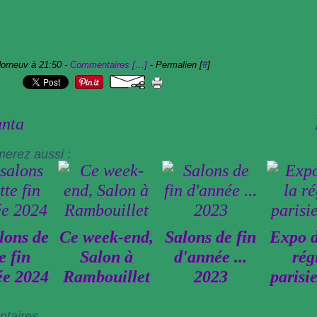
dorneuv à 21:50 -
Commentaires [
…
]
- Permalien [
#
]
anta
merez aussi :
lons de
Ce week-end,
Salons de fin
Expo d
e fin
Salon à
d'année ...
rég
ée 2024
Rambouillet
2023
parisi
taires