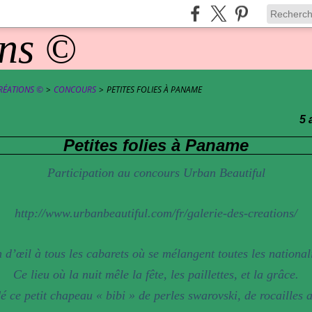
RÉATIONS ©
>
CONCOURS
>
PETITES FOLIES À PANAME
5 
Petites folies à Paname
Participation au concours Urban Beautiful
http://www.urbanbeautiful.com/fr/galerie-des-creations/
n d’œil à tous les cabarets où se mélangent toutes les nationali
Ce lieu où la nuit mêle la fête, les paillettes, et la grâce.
é ce petit chapeau « bibi » de perles swarovski, de rocailles 