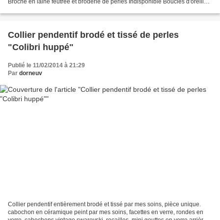
Broche en laine feutrée et broderie de perles Indisponible Boucles d'oreilles
roitelet, broderie et porcelaine...
Collier pendentif brodé et tissé de perles
"Colibri huppé"
Publié le 11/02/2014 à 21:29
Par
dorneuv
Collier pendentif entièrement brodé et tissé par mes soins, pièce unique.
cabochon en céramique peint par mes soins, facettes en verre, rondes en