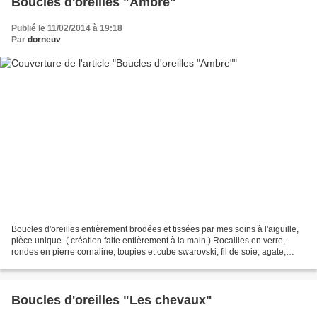
Boucles d'oreilles "Ambre"
Publié le 11/02/2014 à 19:18
Par
dorneuv
Boucles d'oreilles entièrement brodées et tissées par mes soins à l'aiguille,
pièce unique. ( création faite entièrement à la main ) Rocailles en verre,
rondes en pierre cornaline, toupies et cube swarovski, fil de soie, agate,
arrière en tissu, attache...
Boucles d'oreilles "Les chevaux"