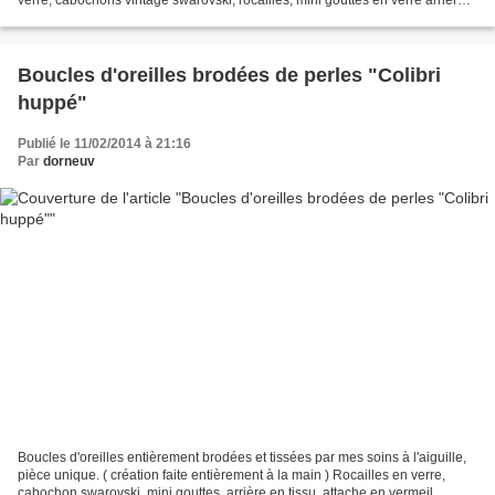
verre, cabochons vintage swarovski, rocailles, mini gouttes en verre arrière
en tissu. Peut ce porter en...
Boucles d'oreilles brodées de perles "Colibri
huppé"
Publié le 11/02/2014 à 21:16
Par
dorneuv
Boucles d'oreilles entièrement brodées et tissées par mes soins à l'aiguille,
pièce unique. ( création faite entièrement à la main ) Rocailles en verre,
cabochon swarovski, mini gouttes, arrière en tissu, attache en vermeil