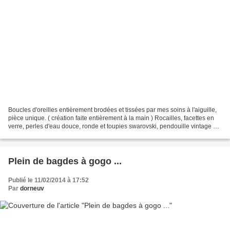
Boucles d'oreilles entièrement brodées et tissées par mes soins à l'aiguille,
pièce unique. ( création faite entièrement à la main ) Rocailles, facettes en
verre, perles d'eau douce, ronde et toupies swarovski, pendouille vintage en
verre, arrière tissu,...
Plein de bagdes à gogo ...
Publié le 11/02/2014 à 17:52
Par
dorneuv