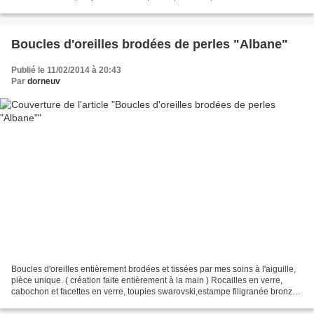
ce porter en ras de cou,...
Boucles d'oreilles brodées de perles "Albane"
Publié le 11/02/2014 à 20:43
Par
dorneuv
Boucles d'oreilles entièrement brodées et tissées par mes soins à l'aiguille,
pièce unique. ( création faite entièrement à la main ) Rocailles en verre,
cabochon et facettes en verre, toupies swarovski,estampe filigranée bronze,
arrière en tissu, attache...