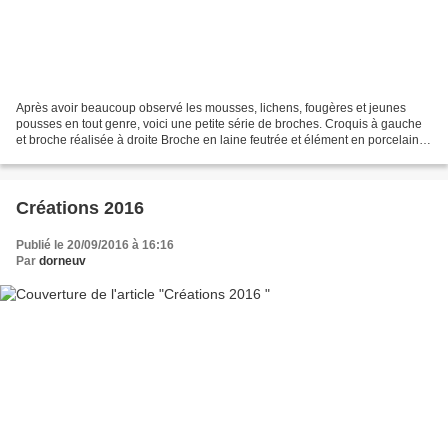
Après avoir beaucoup observé les mousses, lichens, fougères et jeunes
pousses en tout genre, voici une petite série de broches. Croquis à gauche
et broche réalisée à droite Broche en laine feutrée et élément en porcelaine,
perles, fils ... pièce unique...
Créations 2016
Publié le 20/09/2016 à 16:16
Par
dorneuv