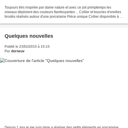
Toujours très inspirée par dame nature et avec ce joli primptemps les
oiseaux déploient des couleurs flamboyantes ... Collier et boucles d'oreilles
brodés réalisés autour d'une porcelaine Pièce unique Collier disponible à la
vente, boucles d'oreilles...
Quelques nouvelles
Publié le 23/02/2015 à 15:15
Par
dorneuv
Depuis 1 ans je me suis mise a réaliser des petits éléments en porcelaine,